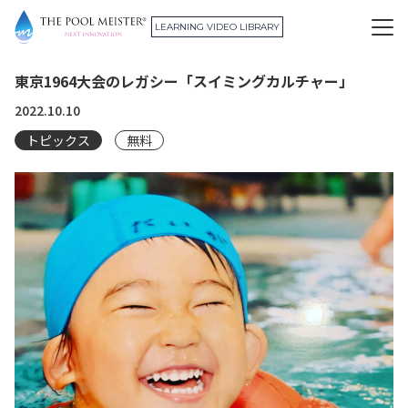
THE POOL MEISTER®︎ NEXT INNOVAT
LEARNING VIDEO LIBRARY
東京1964大会のレガシー「スイミングカルチャー」
2022.10.10
トピックス
無料